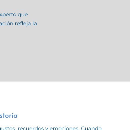
experto que
ción refleja la
storia
gustos, recuerdos y emociones. Cuando