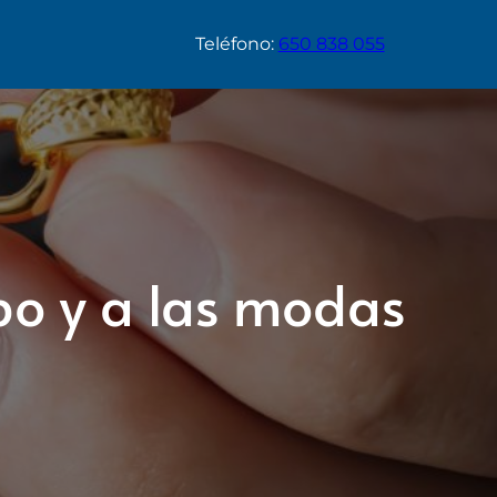
Teléfono:
650 838 055
po y a las modas