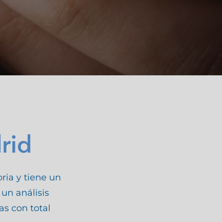
rid
ria y tiene un
 un análisis
as con total