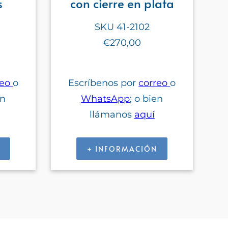
s
con cierre en plata
SKU 41-2102
€270,00
reo
o
Escríbenos por
correo
o
en
WhatsApp
; o bien
llámanos
aquí
+ INFORMACIÓN