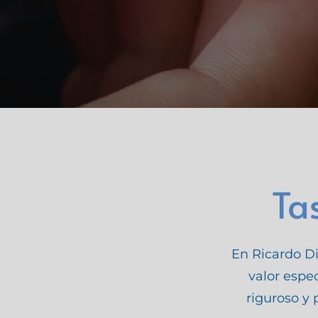
Ta
En Ricardo Di
valor espec
riguroso y 