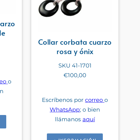
uarzo
de
Collar corbata cuarzo
rosa y ónix
SKU 41-1701
€100,00
reo
o
en
Escríbenos por
correo
o
WhatsApp
; o bien
llámanos
aquí