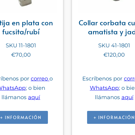
tija en plata con
Collar corbata c
fucsita/rubí
amatista y ja
SKU 11-1801
SKU 41-1801
€70,00
€120,00
ríbenos por
correo
o
Escríbenos por
cor
WhatsApp
; o bien
WhatsApp
; o bi
llámanos
aquí
llámanos
aquí
+ INFORMACIÓN
+ INFORMACIÓN