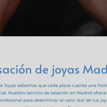
sación de joyas Mad
e Joyas sabemos que cada pieza cuenta una histo
ial. Nuestro servicio de tasación en Madrid ofrece
profesional para determinar el valor real de tus joy