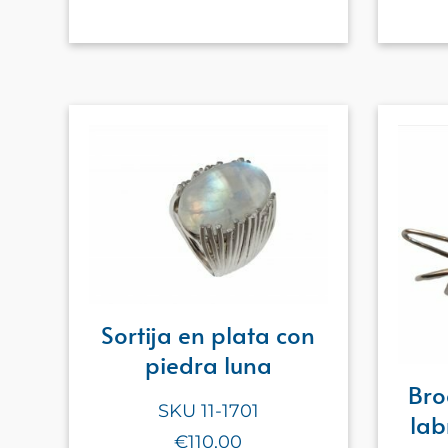
Sortija en plata con
piedra luna
Bro
SKU 11-1701
lab
€110,00